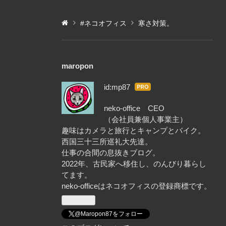
#ネコオフィス
寒さ対策。
maropon
id:mp87
はて
なブ
neko-office CEO
ログ
（会社員兼個人事業主）
Pro
趣味はカメラと旅行とキャンプとバイク。
西国三十三所巡礼大先達。
仕事の合間の息抜きブログ。
2022年、古民家へ移住し、のんびり暮らし
てます。
neko-officeはネコオフィスの登録商標です。
@Maropon87をフォロー