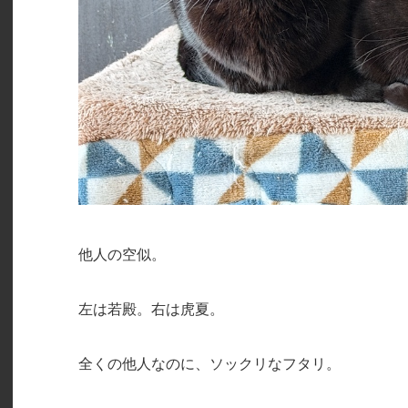
他人の空似。
左は若殿。右は虎夏。
全くの他人なのに、ソックリなフタリ。